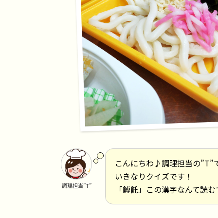
こんにちわ♪調理担当の”T”
いきなりクイズです！
調理担当”T”
「餺飥」この漢字なんて読む