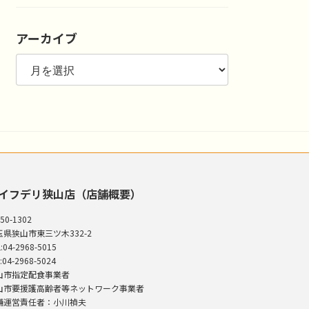
アーカイブ
ア
ー
カ
イ
ブ
イフデリ狭山店（店舗概要）
50-1302
玉県狭山市東三ツ木332-2
:04-2968-5015
:04-2968-5024
山市指定配食事業者
山市要援護高齢者等ネットワーク事業者
舗運営責任者：小川禎夫