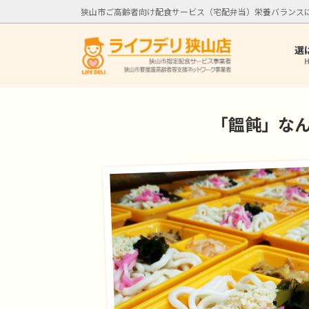
コ
ナ
狭山市ご高齢者向け配食サービス（宅配弁当）栄養バランス
ン
ビ
テ
ゲ
選
ン
ー
ツ
シ
へ
ョ
ス
ン
「饂飩」な
キ
に
ッ
移
プ
動