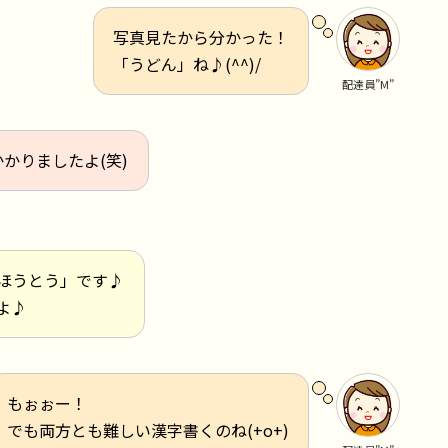
写真見たから分かった！
「うどん」ね♪(^^)/
配達員”M”
かかりましたよ(笑)
ほうとう」です♪
よ♪
もぉぉー！
でも両方とも難しい漢字書くのね(+o+)