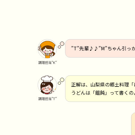
”T”先輩♪♪”M”ちゃん引っ
調理担当”K”
正解は、山梨県の郷土料理「
うどんは「饂飩」って書くの
調理担当”T”