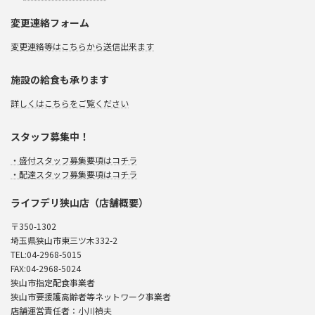
変更連絡フォーム
変更連絡等はこちらから送信出来ます
施設の給食も承ります
詳しくはこちらをご覧ください
スタッフ募集中！
・盛付スタッフ募集要項はコチラ
・配達スタッフ募集要項はコチラ
ライフデリ狭山店（店舗概要）
〒350-1302
埼玉県狭山市東三ツ木332-2
TEL:04-2968-5015
FAX:04-2968-5024
狭山市指定配食事業者
狭山市要援護高齢者等ネットワーク事業者
店舗運営責任者：小川禎夫