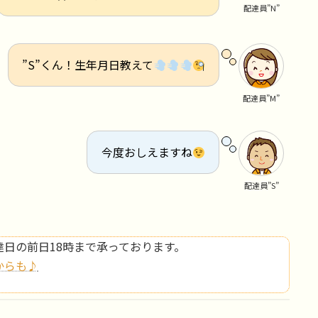
配達員”N”
”S”くん！生年月日教えて
配達員”M”
今度おしえますね
配達員”S”
日の前日18時まで承っております。
からも♪