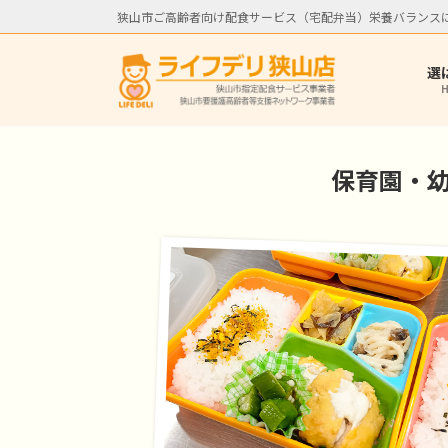
コ
ナ
狭山市ご高齢者向け配食サービス（宅配弁当）栄養バランス
ン
ビ
テ
ゲ
選
ン
ー
ツ
シ
へ
ョ
ス
ン
保育園・
キ
に
ッ
移
プ
動