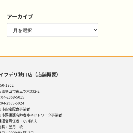
アーカイブ
ア
ー
カ
イ
ブ
イフデリ狭山店（店舗概要）
50-1302
玉県狭山市東三ツ木332-2
:04-2968-5015
:04-2968-5024
山市指定配食事業者
山市要援護高齢者等ネットワーク事業者
舗運営責任者：小川禎夫
店長：望月 綾
日：2020年4月13日