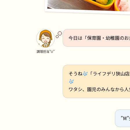
今日は「保育園・幼稚園のお
調理担当”U”
そうね
「ライフデリ狭山店
ワタシ、園児のみんなから人
”M