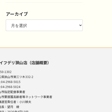
アーカイブ
ア
ー
カ
イ
ブ
イフデリ狭山店（店舗概要）
50-1302
玉県狭山市東三ツ木332-2
:04-2968-5015
:04-2968-5024
山市指定配食事業者
山市要援護高齢者等ネットワーク事業者
舗運営責任者：小川禎夫
店長：望月 綾
日：2020年4月13日