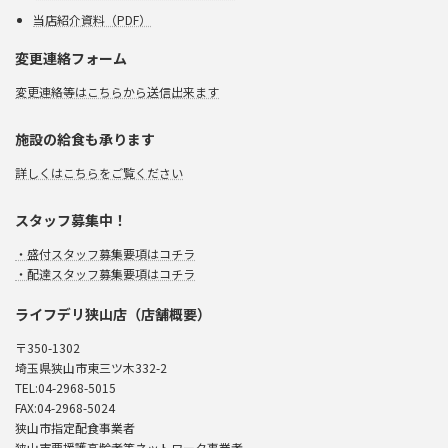
当店紹介資料（PDF）
変更連絡フォーム
変更連絡等はこちらから送信出来ます
施設の給食も承ります
詳しくはこちらをご覧ください
スタッフ募集中！
・盛付スタッフ募集要項はコチラ
・配達スタッフ募集要項はコチラ
ライフデリ狭山店（店舗概要）
〒350-1302
埼玉県狭山市東三ツ木332-2
TEL:04-2968-5015
FAX:04-2968-5024
狭山市指定配食事業者
狭山市要援護高齢者等ネットワーク事業者